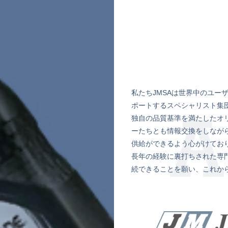
私たちJMSAは世界中のユー
ポートするスペシャリスト集
独自の品質基準を満たしたオリ
ーたちとも情報交換をしなが
供給ができるよう心がけてお
長年の経験に裏打ちされた専
続できることを願い、これか