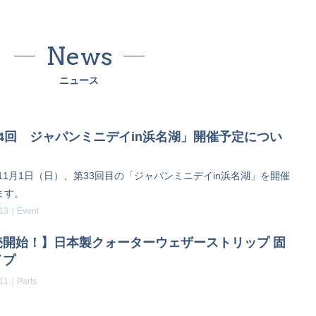
News
ニュース
4回 ジャパンミニデイin浜名湖」開催予定につい
年11月1日（日）、第33回目の「ジャパンミニデイin浜名湖」を開催
ます。
.13｜
Event
売開始！】日本製クォーターウェザーストリップ 固
イプ
.11｜
Parts